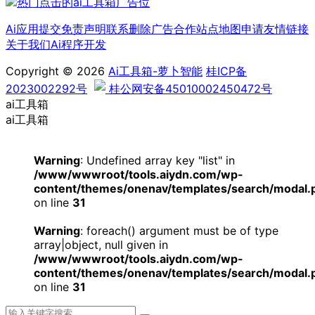
Ai应用提交
免责声明
联系删除
广告合作
站点地图
申请友情链接
关于我们
Ai程序开发
Copyright © 2026
Ai工具箱-萝卜智能
桂ICP备
2023002292号
桂公网安备45010002450472号
ai工具箱
ai工具箱
Warning
: Undefined array key "list" in
/www/wwwroot/tools.aiydn.com/wp-
content/themes/onenav/templates/search/modal.
on line
31
Warning
: foreach() argument must be of type
array|object, null given in
/www/wwwroot/tools.aiydn.com/wp-
content/themes/onenav/templates/search/modal.
on line
31