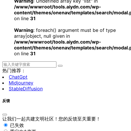
Warning
: Undefined array key "list" in
/www/wwwroot/tools.aiydn.com/wp-
content/themes/onenav/templates/search/modal.
on line
31
Warning
: foreach() argument must be of type
array|object, null given in
/www/wwwroot/tools.aiydn.com/wp-
content/themes/onenav/templates/search/modal.
on line
31
热门推荐：
ChatGpt
Midjourney
StableDiffusion
反馈
让我们一起共建文明社区！您的反馈至关重要！
已失效