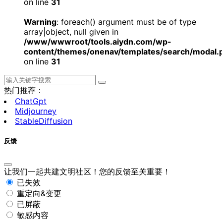
on line
31
Warning
: foreach() argument must be of type
array|object, null given in
/www/wwwroot/tools.aiydn.com/wp-
content/themes/onenav/templates/search/modal.
on line
31
热门推荐：
ChatGpt
Midjourney
StableDiffusion
反馈
让我们一起共建文明社区！您的反馈至关重要！
已失效
重定向&变更
已屏蔽
敏感内容