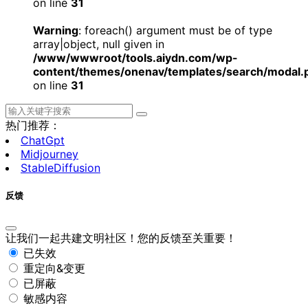
on line
31
Warning
: foreach() argument must be of type
array|object, null given in
/www/wwwroot/tools.aiydn.com/wp-
content/themes/onenav/templates/search/modal.
on line
31
热门推荐：
ChatGpt
Midjourney
StableDiffusion
反馈
让我们一起共建文明社区！您的反馈至关重要！
已失效
重定向&变更
已屏蔽
敏感内容