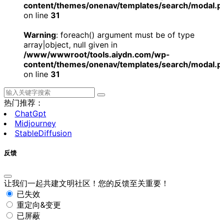
content/themes/onenav/templates/search/modal.
on line
31
Warning
: foreach() argument must be of type
array|object, null given in
/www/wwwroot/tools.aiydn.com/wp-
content/themes/onenav/templates/search/modal.
on line
31
热门推荐：
ChatGpt
Midjourney
StableDiffusion
反馈
让我们一起共建文明社区！您的反馈至关重要！
已失效
重定向&变更
已屏蔽