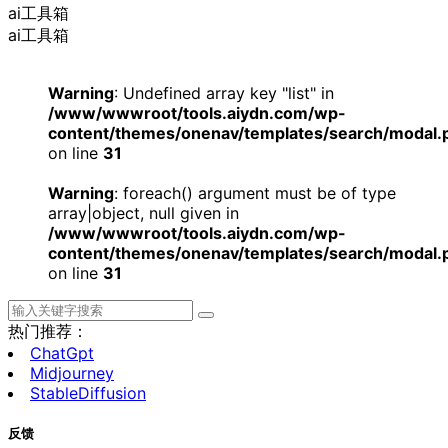
ai工具箱
ai工具箱
Warning
: Undefined array key "list" in
/www/wwwroot/tools.aiydn.com/wp-
content/themes/onenav/templates/search/modal.
on line
31
Warning
: foreach() argument must be of type
array|object, null given in
/www/wwwroot/tools.aiydn.com/wp-
content/themes/onenav/templates/search/modal.
on line
31
热门推荐：
ChatGpt
Midjourney
StableDiffusion
反馈