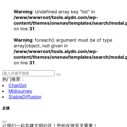
Warning
: Undefined array key "list" in
/www/wwwroot/tools.aiydn.com/wp-
content/themes/onenav/templates/search/modal.
on line
31
Warning
: foreach() argument must be of type
array|object, null given in
/www/wwwroot/tools.aiydn.com/wp-
content/themes/onenav/templates/search/modal.
on line
31
热门推荐：
ChatGpt
Midjourney
StableDiffusion
反馈
让我们一起共建文明社区！您的反馈至关重要！