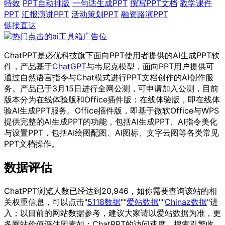
特效
PPT自动排版
一句话生成PPT
撰写PPT文档
教学课件
PPT
汇报演讲PPT
活动策划PPT
融资路演PPT
链接直达
ChatPPT是必优科技旗下面向PPT使用者提供的AI生成PPT软
件，产品基于
ChatGPT
与韦尼克模型，面向PPT用户提供可
通过自然语言指令与Chat模式进行PPT文档创作的AI创作服
务。产品已于3月15日进行全网公测，可申请加入公测，目前
版本分为在线体验版和Office插件版：在线体验版，即在线体
验AI生成PPT服务。Office插件版，即基于微软Office与WPS
提供完整的AI生成PPT的功能，包括AI生成PPT、AI指令美化
与设置PPT，包括AI绘图配图、AI图标、文字云图等各类常见
PPT文档操作。
数据评估
ChatPPT浏览人数已经达到20,946，如你需要查询该站的相
关权重信息，可以点击"
5118数据
""
爱站数据
""
Chinaz数据
"进
入；以目前的网站数据参考，建议大家请以爱站数据为准，更
多网站价值评估因素如：ChatPPT的访问速度、搜索引擎收