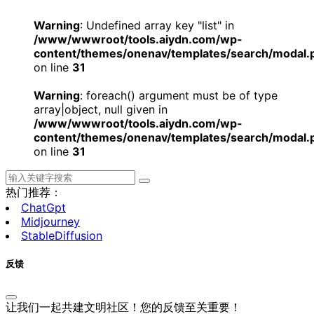
Warning
: Undefined array key "list" in
/www/wwwroot/tools.aiydn.com/wp-
content/themes/onenav/templates/search/modal.
on line
31
Warning
: foreach() argument must be of type
array|object, null given in
/www/wwwroot/tools.aiydn.com/wp-
content/themes/onenav/templates/search/modal.
on line
31
热门推荐：
ChatGpt
Midjourney
StableDiffusion
反馈
让我们一起共建文明社区！您的反馈至关重要！