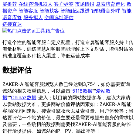
能推荐
在线咨询机器人
客户标签
市场情报
悬索培育孵化
数
据资产
智能客服
智能获客
智能触达跟进
智能语音外呼
智能
语音应答
服务拟人
空间选址评估
链接直达
打造个性的智能客服自定义配置，打造专属智能客服支持上传
海量材料，训练智慧AI客服智能理解上下文对话，增强对话的
精准度覆盖多种接入渠道，降低运营成本
数据评估
ZAKER-AI智能客服浏览人数已经达到3,754，如你需要查询
该站的相关权重信息，可以点击"
5118数据
""
爱站数
据
""
Chinaz数据
"进入；以目前的网站数据参考，建议大家请
以爱站数据为准，更多网站价值评估因素如：ZAKER-AI智能
客服的访问速度、搜索引擎收录以及索引量、用户体验等；当
然要评估一个站的价值，最主要还是需要根据您自身的需求以
及需要，一些确切的数据则需要找ZAKER-AI智能客服的站长
进行洽谈提供。如该站的IP、PV、跳出率等！