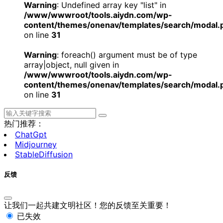
Warning
: Undefined array key "list" in
/www/wwwroot/tools.aiydn.com/wp-
content/themes/onenav/templates/search/modal.
on line
31
Warning
: foreach() argument must be of type
array|object, null given in
/www/wwwroot/tools.aiydn.com/wp-
content/themes/onenav/templates/search/modal.
on line
31
热门推荐：
ChatGpt
Midjourney
StableDiffusion
反馈
让我们一起共建文明社区！您的反馈至关重要！
已失效