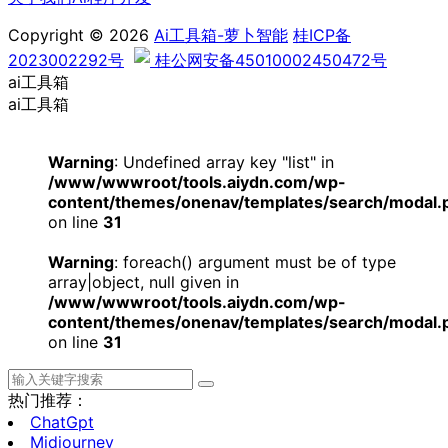
Copyright © 2026
Ai工具箱-萝卜智能
桂ICP备
2023002292号
桂公网安备45010002450472号
ai工具箱
ai工具箱
Warning
: Undefined array key "list" in
/www/wwwroot/tools.aiydn.com/wp-
content/themes/onenav/templates/search/modal.
on line
31
Warning
: foreach() argument must be of type
array|object, null given in
/www/wwwroot/tools.aiydn.com/wp-
content/themes/onenav/templates/search/modal.
on line
31
热门推荐：
ChatGpt
Midjourney