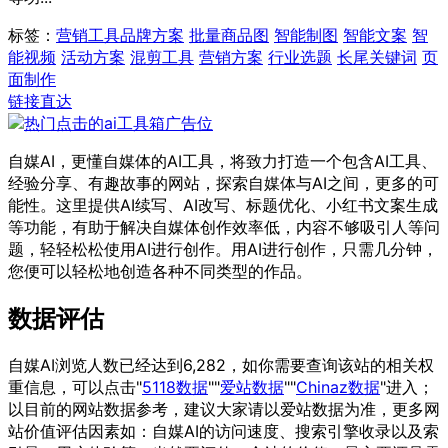
标签：
营销工具
品牌方案
批量商品图
智能制图
智能文案
智
能视频
活动方案
混剪工具
营销方案
行业选题
长尾关键词
页
面制作
链接直达
自媒AI，更懂自媒体的AI工具，将致力打造一个包含AI工具、
经验分享、有趣故事的网站，探索自媒体与AI之间，更多的可
能性。这里提供AI续写、AI改写、标题优化、小红书文案生成
等功能，有助于解决自媒体创作效率低，内容不够吸引人等问
题，轻轻松松使用AI进行创作。用AI进行创作，只需几分钟，
您便可以轻松地创造各种不同类型的作品。
数据评估
自媒AI浏览人数已经达到6,282，如你需要查询该站的相关权
重信息，可以点击"
5118数据
""
爱站数据
""
Chinaz数据
"进入；
以目前的网站数据参考，建议大家请以爱站数据为准，更多网
站价值评估因素如：自媒AI的访问速度、搜索引擎收录以及索