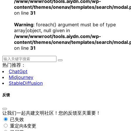
/www/wwwroot/tools.aiydn.com/wp-
content/themes/onenav/templates/search/modal.
on line
31
Warning
: foreach() argument must be of type
array|object, null given in
/www/wwwroot/tools.aiydn.com/wp-
content/themes/onenav/templates/search/modal.
on line
31
热门推荐：
ChatGpt
Midjourney
StableDiffusion
反馈
让我们一起共建文明社区！您的反馈至关重要！
已失效
重定向&变更