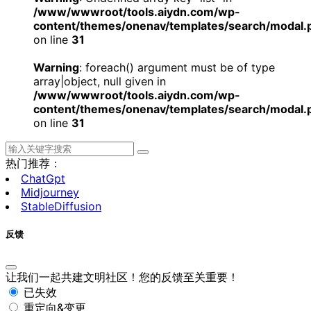
/www/wwwroot/tools.aiydn.com/wp-
content/themes/onenav/templates/search/modal.
on line
31
Warning
: foreach() argument must be of type
array|object, null given in
/www/wwwroot/tools.aiydn.com/wp-
content/themes/onenav/templates/search/modal.
on line
31
热门推荐：
ChatGpt
Midjourney
StableDiffusion
反馈
让我们一起共建文明社区！您的反馈至关重要！
已失效
重定向&变更