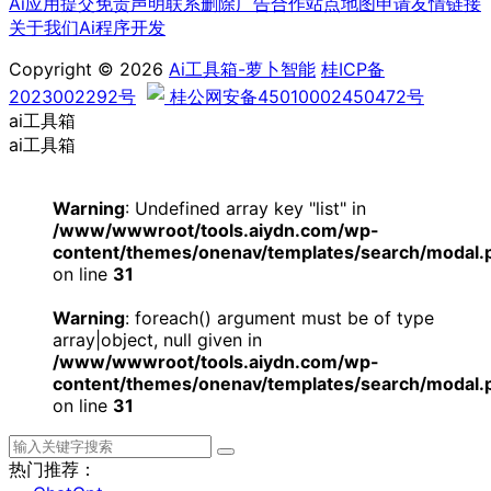
Ai应用提交
免责声明
联系删除
广告合作
站点地图
申请友情链接
关于我们
Ai程序开发
Copyright © 2026
Ai工具箱-萝卜智能
桂ICP备
2023002292号
桂公网安备45010002450472号
ai工具箱
ai工具箱
Warning
: Undefined array key "list" in
/www/wwwroot/tools.aiydn.com/wp-
content/themes/onenav/templates/search/modal.
on line
31
Warning
: foreach() argument must be of type
array|object, null given in
/www/wwwroot/tools.aiydn.com/wp-
content/themes/onenav/templates/search/modal.
on line
31
热门推荐：