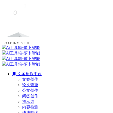
LOADING STUFF...
文案创作平台
文案创作
论文查重
公文创作
问答创作
提示词
内容检测
快速阅读