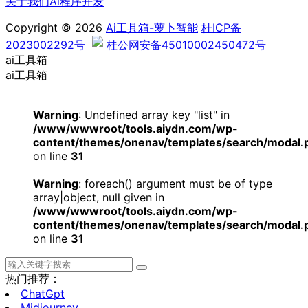
关于我们
Ai程序开发
Copyright © 2026
Ai工具箱-萝卜智能
桂ICP备
2023002292号
桂公网安备45010002450472号
ai工具箱
ai工具箱
Warning
: Undefined array key "list" in
/www/wwwroot/tools.aiydn.com/wp-
content/themes/onenav/templates/search/modal.
on line
31
Warning
: foreach() argument must be of type
array|object, null given in
/www/wwwroot/tools.aiydn.com/wp-
content/themes/onenav/templates/search/modal.
on line
31
热门推荐：
ChatGpt
Midjourney