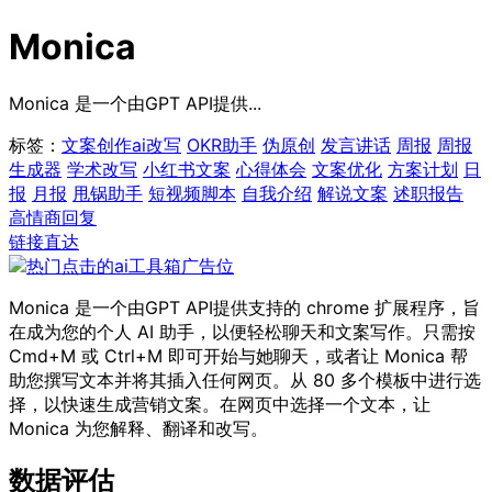
Monica
Monica 是一个由GPT API提供...
标签：
文案创作
ai改写
OKR助手
伪原创
发言讲话
周报
周报
生成器
学术改写
小红书文案
心得体会
文案优化
方案计划
日
报
月报
甩锅助手
短视频脚本
自我介绍
解说文案
述职报告
高情商回复
链接直达
Monica 是一个由GPT API提供支持的 chrome 扩展程序，旨
在成为您的个人 AI 助手，以便轻松聊天和文案写作。只需按
Cmd+M 或 Ctrl+M 即可开始与她聊天，或者让 Monica 帮
助您撰写文本并将其插入任何网页。从 80 多个模板中进行选
择，以快速生成营销文案。在网页中选择一个文本，让
Monica 为您解释、翻译和改写。
数据评估