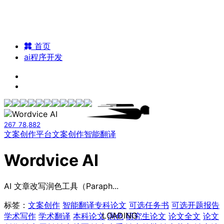
首页
ai程序开发
267
78,882
文案创作平台
文案创作
智能翻译
Wordvice AI
AI 文章改写润色工具（Paraph...
标签：
文案创作
智能翻译
专科论文
可选任务书
可选开题报告
LOADING
学术写作
学术翻译
本科论文
润色
研究生论文
论文全文
论文