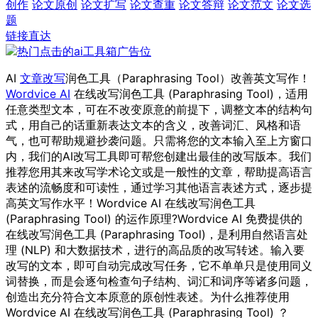
创作
论文原创
论文扩写
论文查重
论文答辩
论文范文
论文选
题
链接直达
AI
文章改写
润色工具（Paraphrasing Tool）改善英文写作！
Wordvice AI
在线改写润色工具 (Paraphrasing Tool)，适用
任意类型文本，可在不改变原意的前提下，调整文本的结构句
式，用自己的话重新表达文本的含义，改善词汇、风格和语
气，也可帮助规避抄袭问题。只需将您的文本输入至上方窗口
内，我们的AI改写工具即可帮您创建出最佳的改写版本。我们
推荐您用其来改写学术论文或是一般性的文章，帮助提高语言
表述的流畅度和可读性，通过学习其他语言表述方式，逐步提
高英文写作水平！Wordvice AI 在线改写润色工具
(Paraphrasing Tool) 的运作原理?Wordvice AI 免费提供的
在线改写润色工具 (Paraphrasing Tool)，是利用自然语言处
理 (NLP) 和大数据技术，进行的高品质的改写转述。输入要
改写的文本，即可自动完成改写任务，它不单单只是使用同义
词替换，而是会逐句检查句子结构、词汇和词序等诸多问题，
创造出充分符合文本原意的原创性表述。为什么推荐使用
Wordvice AI 在线改写润色工具 (Paraphrasing Tool) ？