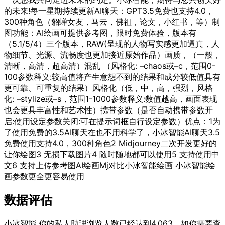
的未来!每一星期持续更新AI聊天：GPT3.5免费也支持4.0，
300种角色（貂蝉女友，马云，佛祖，论文，小红书，等）制
图功能：AI绘画可提供参考图，限时免费体验，版本有
（5.1/5/4）三个版本，RAW(呈现的人物写实感更加逼真，人
物细节、光源、流畅度也更加接近原始作品）画质，（一般，
清晰，高清，超高清）混乱 （风格化: –chaos或–c，范围0-
100参数释义:较高值将产生意想不到的结果和成分较低值具有
更可靠、可重复的结果）风格化（低，中，高，强烈，风格
化: –stylize或–s，范围1-1000参数释义:数值越高，画面表现
也会更具丰富性和艺术性）携带参数（是否自动携带参数开
启:使用设定参数关闭:可在提示词框自行设定参数）优点：1为
了使用免费的3.5AI聊天在也不用科学了，小冰智能AI聊天3.5
免费使用支持4.0，300种角色2 Midjourney二次开发更好的
让你绘图3 无损下载图片4 随时随地都可以使用5 支持使用中
文6 支持上传参考图AI绘画Mj对比小冰智能绘画 小冰智能绘
画参数更全更容易使用
数据评估
小冰智能 你的私人助理浏览人数已经达到4,063，如你需要查