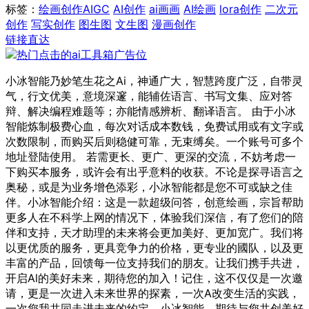
标签：
绘画创作
AIGC
AI创作
ai画画
AI绘画
lora创作
二次元
创作
写实创作
图生图
文生图
漫画创作
链接直达
小冰智能乃妙笔生花之Ai，神通广大，智慧跨度广泛，自带灵
气，行文优美，意境深邃，能辅佐语言、书写文集、应对答
辩、解决编程难题等；亦能情感辨析、翻译语言。 由于小冰
智能炼制极费心血，每次对话成本数钱，免费试用或有文字或
次数限制，而购买后则稳健可靠，无束缚矣。一个账号可多个
地址登陆使用。 若需更长、更广、更深的交流，不妨考虑一
下购买本服务，或许会有出乎意料的收获。不论是探寻语言之
奥秘，或是为业务增色添彩，小冰智能都是您不可或缺之佳
伴。小冰智能介绍：这是一款超级问答，创意绘画，宗旨帮助
更多人在不科学上网的情况下，体验我们深信，有了您们的陪
伴和支持，天才助理的未来将会更加美好、更加宽广。我们将
以更优质的服务，更具竞争力的价格，更专业的國队，以及更
丰富的产品，回馈每一位支持我们的朋友。让我们携手共进，
开启Al的美好未来，期待您的加入！记住，这不仅仅是一次邀
请，更是一次进入未来世界的探素，一次A改变生活的实践，
一次您我共同走进未来的约定。小冰智能，期待与您共创美好