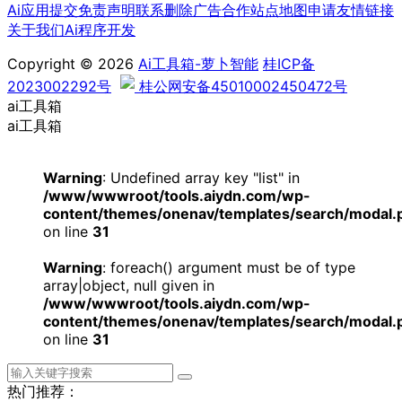
Ai应用提交
免责声明
联系删除
广告合作
站点地图
申请友情链接
关于我们
Ai程序开发
Copyright © 2026
Ai工具箱-萝卜智能
桂ICP备
2023002292号
桂公网安备45010002450472号
ai工具箱
ai工具箱
Warning
: Undefined array key "list" in
/www/wwwroot/tools.aiydn.com/wp-
content/themes/onenav/templates/search/modal.
on line
31
Warning
: foreach() argument must be of type
array|object, null given in
/www/wwwroot/tools.aiydn.com/wp-
content/themes/onenav/templates/search/modal.
on line
31
热门推荐：