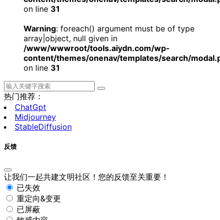
on line
31
Warning
: foreach() argument must be of type
array|object, null given in
/www/wwwroot/tools.aiydn.com/wp-
content/themes/onenav/templates/search/modal.
on line
31
热门推荐：
ChatGpt
Midjourney
StableDiffusion
反馈
让我们一起共建文明社区！您的反馈至关重要！
已失效
重定向&变更
已屏蔽
敏感内容