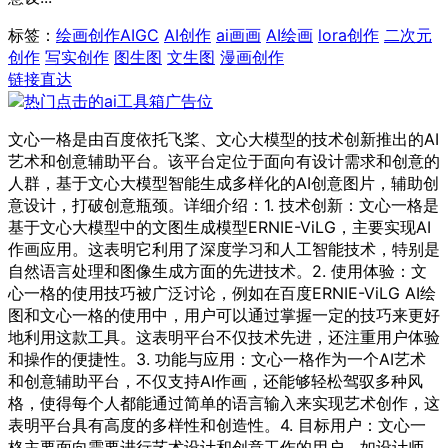
标签：
绘画创作
AIGC
AI创作
ai画画
AI绘画
lora创作
二次元
创作
写实创作
图生图
文生图
漫画创作
链接直达
文心一格是由百度依托飞桨、文心大模型的技术创新推出的AI
艺术和创意辅助平台。该平台定位于面向有设计需求和创意的
人群，基于文心大模型智能生成多样化的AI创意图片，辅助创
意设计，打破创意瓶颈。详细介绍：1. 技术创新：文心一格是
基于文心大模型中的文图生成模型ERNIE-ViLG，主要实现AI
作画应用。这表明它利用了深度学习和人工智能技术，特别是
自然语言处理和图像生成方面的先进技术。2. 使用体验：文
心一格的使用技巧被广泛讨论，例如在百度ERNIE-ViLG AI绘
图和文心一格的使用中，用户可以通过掌握一定的技巧来更好
地利用这款工具。这表明平台不仅技术先进，还注重用户体验
和操作的便捷性。3. 功能与应用：文心一格作为一个AI艺术
和创意辅助平台，不仅支持AI作画，还能够轻松驾驭多种风
格，使得每个人都能通过简单的语言输入来实现艺术创作，这
表明平台具有高度的多样性和创造性。4. 目标用户：文心一
格主要面向需要进行艺术设计和创意工作的用户，如设计师、