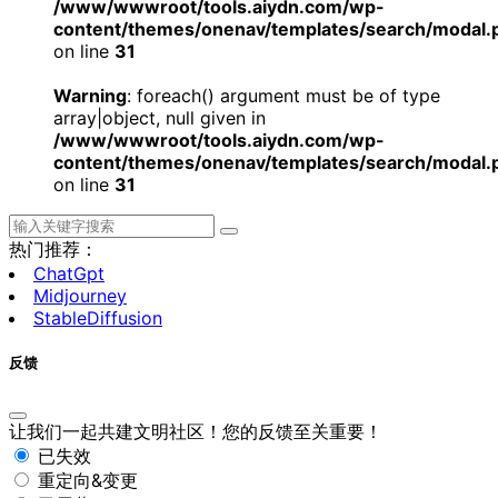
/www/wwwroot/tools.aiydn.com/wp-
content/themes/onenav/templates/search/modal.
on line
31
Warning
: foreach() argument must be of type
array|object, null given in
/www/wwwroot/tools.aiydn.com/wp-
content/themes/onenav/templates/search/modal.
on line
31
热门推荐：
ChatGpt
Midjourney
StableDiffusion
反馈
让我们一起共建文明社区！您的反馈至关重要！
已失效
重定向&变更