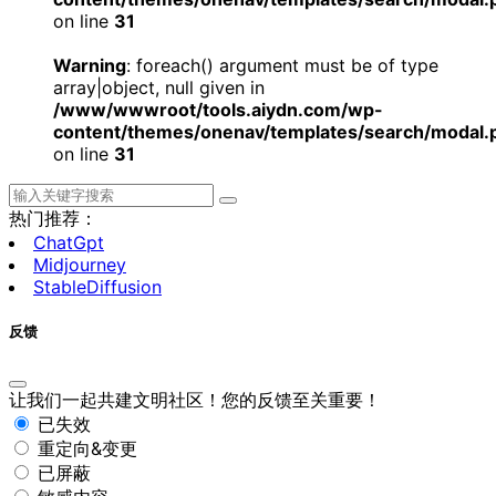
on line
31
Warning
: foreach() argument must be of type
array|object, null given in
/www/wwwroot/tools.aiydn.com/wp-
content/themes/onenav/templates/search/modal.
on line
31
热门推荐：
ChatGpt
Midjourney
StableDiffusion
反馈
让我们一起共建文明社区！您的反馈至关重要！
已失效
重定向&变更
已屏蔽