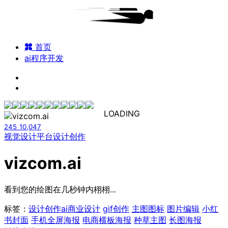
首页
ai程序开发
LOADING
245
10,047
视觉设计平台
设计创作
vizcom.ai
看到您的绘图在几秒钟内栩栩...
标签：
设计创作
ai商业设计
gif创作
主图图标
图片编辑
小红
书封面
手机全屏海报
电商横板海报
种草主图
长图海报