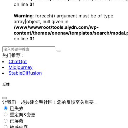
on line
31
Warning
: foreach() argument must be of type
array|object, null given in
/www/wwwroot/tools.aiydn.com/wp-
content/themes/onenav/templates/search/modal.
on line
31
热门推荐：
ChatGpt
Midjourney
StableDiffusion
反馈
让我们一起共建文明社区！您的反馈至关重要！
已失效
重定向&变更
已屏蔽
敏感内容