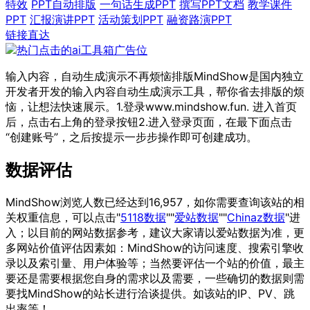
特效
PPT自动排版
一句话生成PPT
撰写PPT文档
教学课件
PPT
汇报演讲PPT
活动策划PPT
融资路演PPT
链接直达
输入内容，自动生成演示不再烦恼排版MindShow是国内独立
开发者开发的输入内容自动生成演示工具，帮你省去排版的烦
恼，让想法快速展示。1.登录www.mindshow.fun. 进入首页
后，点击右上角的登录按钮2.进入登录页面，在最下面点击
“创建账号”，之后按提示一步步操作即可创建成功。
数据评估
MindShow浏览人数已经达到16,957，如你需要查询该站的相
关权重信息，可以点击"
5118数据
""
爱站数据
""
Chinaz数据
"进
入；以目前的网站数据参考，建议大家请以爱站数据为准，更
多网站价值评估因素如：MindShow的访问速度、搜索引擎收
录以及索引量、用户体验等；当然要评估一个站的价值，最主
要还是需要根据您自身的需求以及需要，一些确切的数据则需
要找MindShow的站长进行洽谈提供。如该站的IP、PV、跳
出率等！