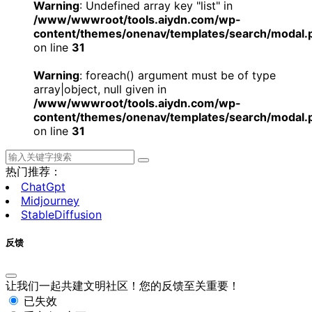
Warning
: Undefined array key "list" in
/www/wwwroot/tools.aiydn.com/wp-
content/themes/onenav/templates/search/modal.
on line
31
Warning
: foreach() argument must be of type
array|object, null given in
/www/wwwroot/tools.aiydn.com/wp-
content/themes/onenav/templates/search/modal.
on line
31
热门推荐：
ChatGpt
Midjourney
StableDiffusion
反馈
让我们一起共建文明社区！您的反馈至关重要！
已失效