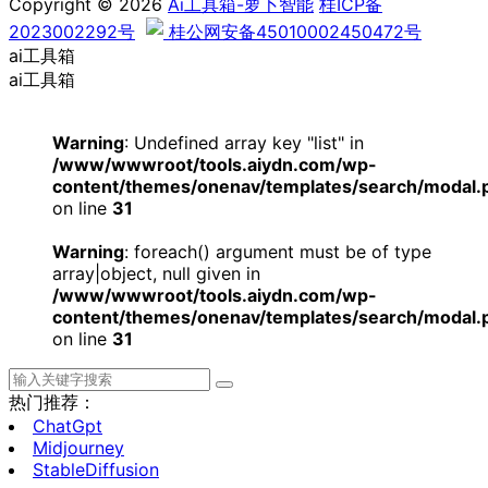
Copyright © 2026
Ai工具箱-萝卜智能
桂ICP备
2023002292号
桂公网安备45010002450472号
ai工具箱
ai工具箱
Warning
: Undefined array key "list" in
/www/wwwroot/tools.aiydn.com/wp-
content/themes/onenav/templates/search/modal.
on line
31
Warning
: foreach() argument must be of type
array|object, null given in
/www/wwwroot/tools.aiydn.com/wp-
content/themes/onenav/templates/search/modal.
on line
31
热门推荐：
ChatGpt
Midjourney
StableDiffusion