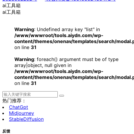
ai工具箱
ai工具箱
Warning
: Undefined array key "list" in
/www/wwwroot/tools.aiydn.com/wp-
content/themes/onenav/templates/search/modal.
on line
31
Warning
: foreach() argument must be of type
array|object, null given in
/www/wwwroot/tools.aiydn.com/wp-
content/themes/onenav/templates/search/modal.
on line
31
热门推荐：
ChatGpt
Midjourney
StableDiffusion
反馈