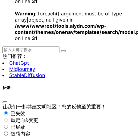
on line
31
Warning
: foreach() argument must be of type
array|object, null given in
/www/wwwroot/tools.aiydn.com/wp-
content/themes/onenav/templates/search/modal.
on line
31
热门推荐：
ChatGpt
Midjourney
StableDiffusion
反馈
让我们一起共建文明社区！您的反馈至关重要！
已失效
重定向&变更
已屏蔽
敏感内容