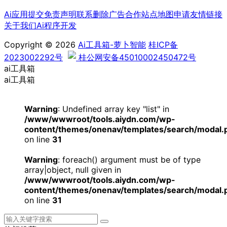
Ai应用提交
免责声明
联系删除
广告合作
站点地图
申请友情链接
关于我们
Ai程序开发
Copyright © 2026
Ai工具箱-萝卜智能
桂ICP备
2023002292号
桂公网安备45010002450472号
ai工具箱
ai工具箱
Warning
: Undefined array key "list" in
/www/wwwroot/tools.aiydn.com/wp-
content/themes/onenav/templates/search/modal.
on line
31
Warning
: foreach() argument must be of type
array|object, null given in
/www/wwwroot/tools.aiydn.com/wp-
content/themes/onenav/templates/search/modal.
on line
31