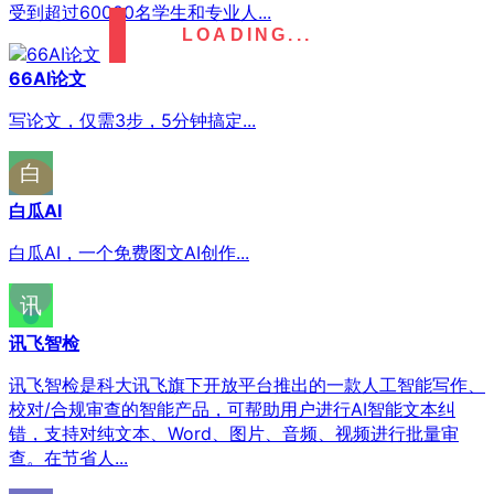
受到超过60000名学生和专业人...
LOADING...
66AI论文
写论文，仅需3步，5分钟搞定...
白瓜AI
白瓜AI，一个免费图文AI创作...
讯飞智检
讯飞智检是科大讯飞旗下开放平台推出的一款人工智能写作、
校对/合规审查的智能产品，可帮助用户进行AI智能文本纠
错，支持对纯文本、Word、图片、音频、视频进行批量审
查。在节省人...