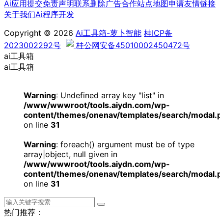
Ai应用提交
免责声明
联系删除
广告合作
站点地图
申请友情链接
关于我们
Ai程序开发
Copyright © 2026
Ai工具箱-萝卜智能
桂ICP备
2023002292号
桂公网安备45010002450472号
ai工具箱
ai工具箱
Warning
: Undefined array key "list" in
/www/wwwroot/tools.aiydn.com/wp-
content/themes/onenav/templates/search/modal.
on line
31
Warning
: foreach() argument must be of type
array|object, null given in
/www/wwwroot/tools.aiydn.com/wp-
content/themes/onenav/templates/search/modal.
on line
31
热门推荐：