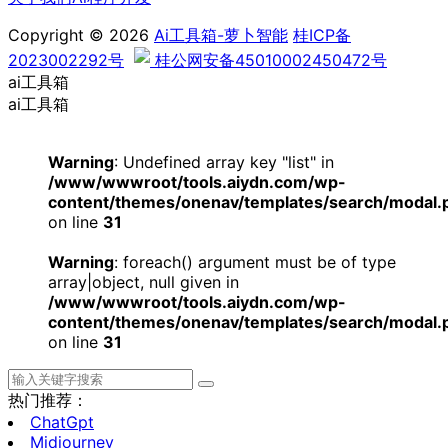
Copyright © 2026
Ai工具箱-萝卜智能
桂ICP备
2023002292号
桂公网安备45010002450472号
ai工具箱
ai工具箱
Warning
: Undefined array key "list" in
/www/wwwroot/tools.aiydn.com/wp-
content/themes/onenav/templates/search/modal.
on line
31
Warning
: foreach() argument must be of type
array|object, null given in
/www/wwwroot/tools.aiydn.com/wp-
content/themes/onenav/templates/search/modal.
on line
31
热门推荐：
ChatGpt
Midjourney