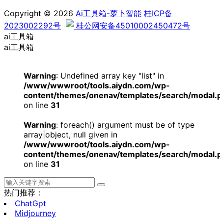
Copyright © 2026
Ai工具箱-萝卜智能
桂ICP备
2023002292号
桂公网安备45010002450472号
ai工具箱
ai工具箱
Warning
: Undefined array key "list" in
/www/wwwroot/tools.aiydn.com/wp-
content/themes/onenav/templates/search/modal.
on line
31
Warning
: foreach() argument must be of type
array|object, null given in
/www/wwwroot/tools.aiydn.com/wp-
content/themes/onenav/templates/search/modal.
on line
31
热门推荐：
ChatGpt
Midjourney